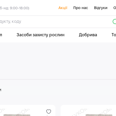
Акції
Про нас
Відгуки
О
б-нд: 9:00-18:00)
л
Засоби захисту рослин
Добрива
Т
и