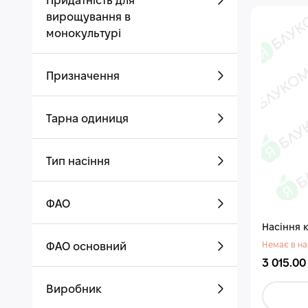
Придатність для
вирощування в
монокультурі
Призначення
Тарна одиниця
Тип насіння
ФАО
Насіння 
Немає в на
ФАО основний
3 015.00
Виробник