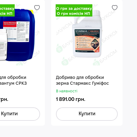
для обробки
Добриво для обробки
П
Квантум СРКЗ
зерна Стармакс Гуміфос
В
В наявності
грн.
1 891.00 грн.
1
Купити
Купити