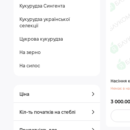
Кукурудза Сингента
Кукурудза української
селекції
Цукрова кукурудза
На зерно
На силос
Насіння 
Немає в на
Ціна
3 000.00
Кіл-ть початків на стеблі