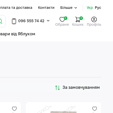
плата та доставка
Контакти
Більше
Укр
Рус
0
0
096 555 74 42
Обране
Кошик
Профіль
овари від Яблуком
За замовчуванням