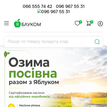
066 555 74 42
096 967 55 31
0
0