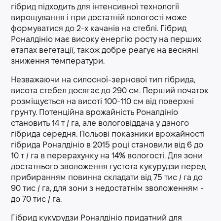
гібрид підходить для інтенсивної технології
вирощування і при достатній вологості може
формуватися до 2-х качанів на стеблі. Гібрид
Роналдініо має високу енергію росту на перших
етапах вегетації, також добре реагує на весняні
зниження температури.
Незважаючи на силосної-зернової тип гібрида,
висота стебел досягає до 290 см. Перший початок
розміщується на висоті 100-110 см від поверхні
грунту. Потенційна врожайність Роналдініо
становить 14 т / га, але вологовіддача у даного
гібрида середня. Польові показники врожайності
гібрида Роналдініо в 2015 році становили від 6 до
10 т / га в перерахунку на 14% вологості. Для зони
достатнього зволоження густота кукурудзи перед
прибиранням повинна складати від 75 тис / га до
90 тис / га, для зони з недостатнім зволоженням -
до 70 тис / га.
Гібрид кукурудзи Роналдініо придатний для