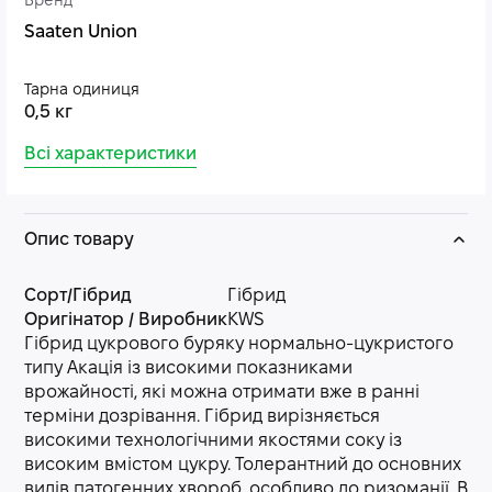
Бренд
Saaten Union
Тарна одиниця
0,5 кг
Всі характеристики
Опис товару
Сорт/Гібрид
Гібрид
Оригінатор / Виробник
KWS
Гібрид цукрового буряку нормально-цукристого
типу Акація із високими показниками
врожайності, які можна отримати вже в ранні
терміни дозрівання. Гібрид вирізняється
високими технологічними якостями соку із
високим вмістом цукру. Толерантний до основних
видів патогенних хвороб, особливо до ризоманії. В