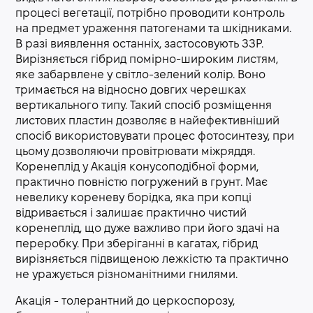
процесі вегетації, потрібно проводити контроль
на предмет ураження патогенами та шкідниками.
В разі виявлення останніх, застосовують ЗЗР.
Вирізняється гібрид помірно-широким листям,
яке забарвлене у світло-зелений колір. Воно
тримається на відносно довгих черешках
вертикального типу. Такий спосіб розміщення
листових пластин дозволяє в найефективніший
спосіб використовувати процес фотосинтезу, при
цьому дозволяючи провітрювати міжряддя.
Коренеплід у Акація конусоподібної форми,
практично повністю погружений в грунт. Має
невелику кореневу борідка, яка при копці
відривається і залишає практично чистий
коренеплід, що дуже важливо при його здачі на
переробку. При зберіганні в кагатах, гібрид
вирізняється підвищеною лежкістю та практично
не уражується різноманітними гнилями.
Акація - толерантний до церкоспорозу,