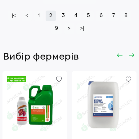
|<
<
1
2
3
4
5
6
7
8
9
>
>|
Вибір фермерів