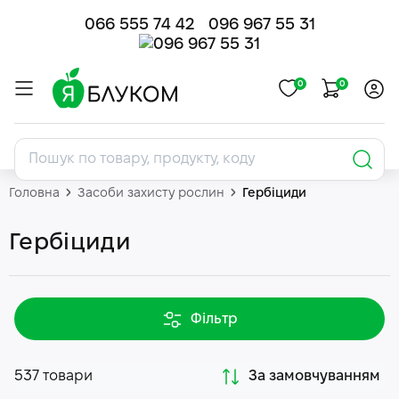
066 555 74 42
096 967 55 31
0
0
Головна
Засоби захисту рослин
Гербіциди
Гербіциди
Фільтр
537 товари
За замовчуванням