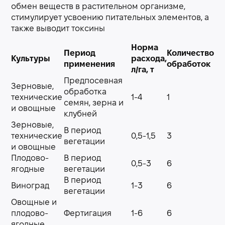
обмен веществ в растительном организме,
стимулирует усвоению питательных элементов, а
также выводит токсины
Норма
Период
Количество
Культуры
расхода,
применения
обработок
л/га, т
Предпосевная
Зерновые,
обработка
технические
1-4
1
семян, зерна и
и овощные
клубней
Зерновые,
В период
технические
0,5-1,5
3
вегетации
и овощные
Плодово-
В период
0,5-3
6
ягодные
вегетации
В период
Виноград
1-3
6
вегетации
Овощные и
плодово-
Фертигация
1-6
6
ягодные