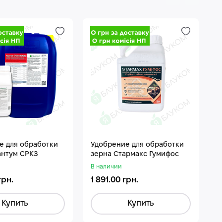
е для обработки
Удобрение для обработки
П
антум СРКЗ
зерна Стармакс Гумифос
П
В наличии
В
грн.
1 891.00 грн.
1
Купить
Купить