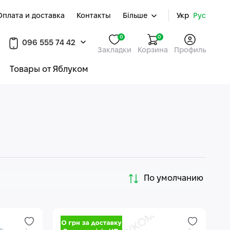
Оплата и доставка
Контакты
Більше
Укр
Рус
0
0
096 555 74 42
Закладки
Корзина
Профиль
Товары от Яблуком
По умолчанию