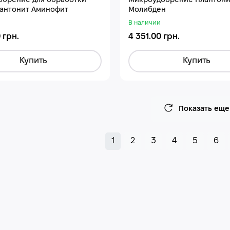
брение для обработки
Микроудобрение Плантони
антонит Аминофит
Молибден
В наличии
 грн.
4 351.00 грн.
Купить
Купить
Показать еще
1
2
3
4
5
6