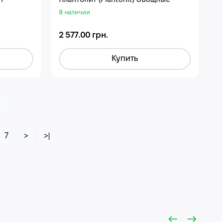
т
Плантонит (Plantonit) Овощные
В наличии
2 577.00 грн.
Купить
7
>
>|