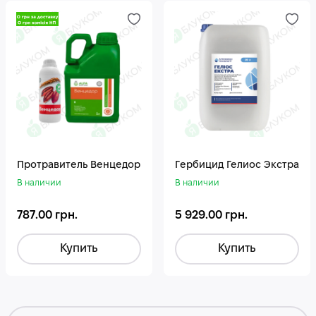
Протравитель Венцедор
Гepбицид Гелиос Экстра
В наличии
В наличии
787.00 грн.
5 929.00 грн.
Купить
Купить