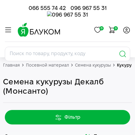
066 555 74 42
096 967 55 31
0
0
Главная
Посевной материал
Семена кукурузы
Кукуруз
Семена кукурузы Декалб
(Монсанто)
Фільтр