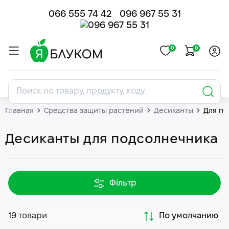
066 555 74 42
096 967 55 31
0
0
Главная
Средства защиты растений
Десиканты
Для по
Десиканты для подсолнечника
Фільтр
19 товари
По умолчанию