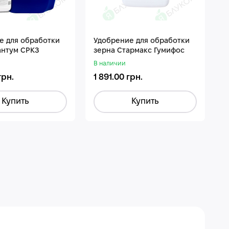
е для обработки
Удобрение для обработки
П
антум СРКЗ
зерна Стармакс Гумифос
П
В наличии
В
грн.
1 891.00 грн.
1
Купить
Купить