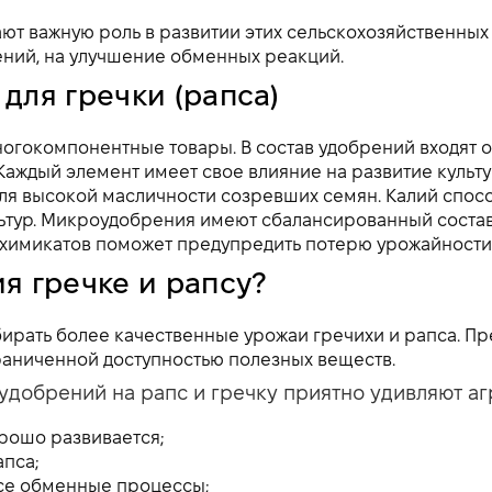
ют важную роль в развитии этих сельскохозяйственных 
ений, на улучшение обменных реакций.
для гречки (рапса)
огокомпонентные товары. В состав удобрений входят ор
Каждый элемент имеет свое влияние на развитие культ
для высокой масличности созревших семян. Калий спос
льтур. Микроудобрения имеют сбалансированный состав
имикатов поможет предупредить потерю урожайности, 
я гречке и рапсу?
ирать более качественные урожаи гречихи и рапса. Пр
раниченной доступностью полезных веществ.
добрений на рапс и гречку приятно удивляют аг
рошо развивается;
пса;
все обменные процессы;