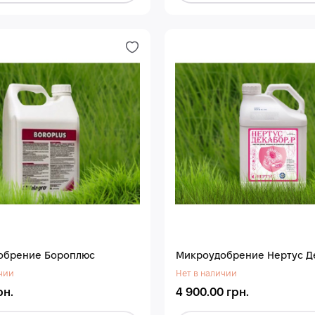
обрение Бороплюс
Микроудобрение Нертус Д
чии
Нет в наличии
рн.
4 900.00 грн.