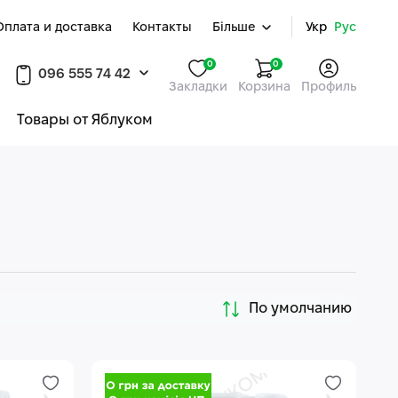
Оплата и доставка
Контакты
Більше
Укр
Рус
0
0
096 555 74 42
Закладки
Корзина
Профиль
Товары от Яблуком
По умолчанию