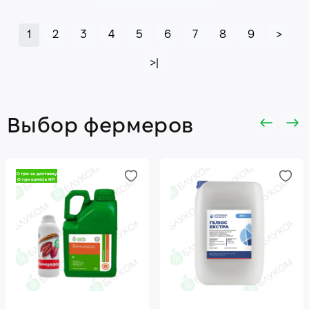
1
2
3
4
5
6
7
8
9
>
>|
Выбор фермеров