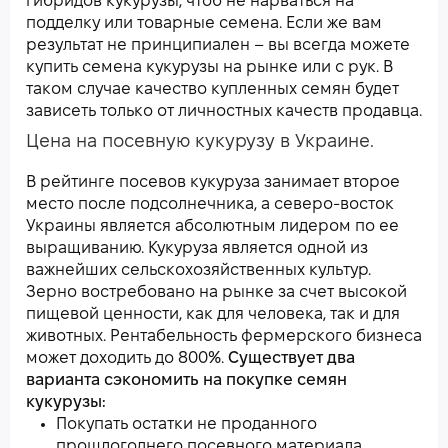
гибридов кукурузы, чтоб не нарваться на
подделку или товарные семена. Если же вам
результат не принципиален – вы всегда можете
купить семена кукурузы на рынке или с рук. В
таком случае качество купленных семян будет
зависеть только от личностных качеств продавца.
Цена на посевную кукурузу в Украине.
В рейтинге посевов кукуруза занимает второе
место после подсолнечника, а северо-восток
Украины является абсолютным лидером по ее
выращиванию. Кукуруза является одной из
важнейших сельскохозяйственных культур.
Зерно востребовано на рынке за счет высокой
пищевой ценности, как для человека, так и для
животных. Рентабельность фермерского бизнеса
может доходить до 800%.
Существует два
варианта сэкономить на покупке семян
кукурузы:
Покупать остатки не проданного
прошлогоднего посевного материала.