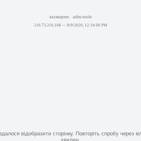
захищено
adm.tools
216.73.216.168 —
8/9/2026, 12:34:06 PM
вдалося відобразити сторінку. Повторіть спробу через кі
хвилин.