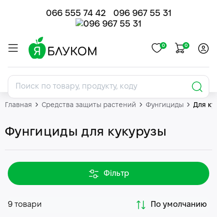
066 555 74 42
096 967 55 31
0
0
Главная
Средства защиты растений
Фунгициды
Для ку
Фунгициды для кукурузы
Фільтр
9 товари
По умолчанию