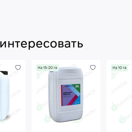
аинтересовать
На 15-20 га
На 10 га