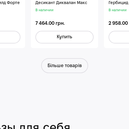
илд Форте
Десикант Диквалан Макс
Гербицид
В наличии
В наличии
7 464.00 грн.
2 958.00
Купить
Більше товарів
зы для себя