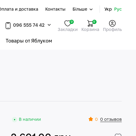
Оплата и доставка
Контакты
Більше
Укр
Рус
0
0
096 555 74 42
Закладки
Корзина
Профиль
Товары от Яблуком
0
В наличии
0 отзывов