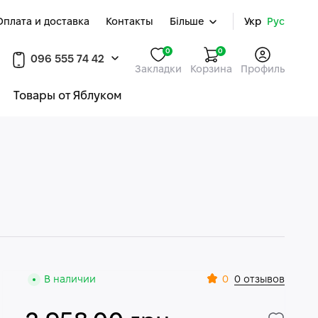
Оплата и доставка
Контакты
Більше
Укр
Рус
0
0
096 555 74 42
Закладки
Корзина
Профиль
Товары от Яблуком
0
В наличии
0 отзывов