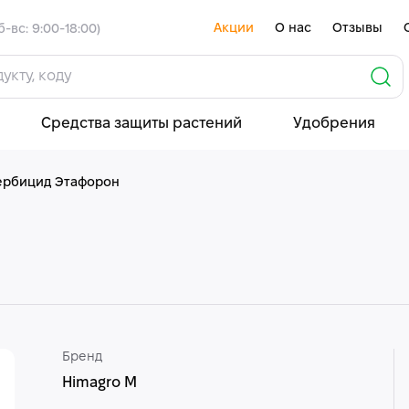
Акции
О нас
Отзывы
б-вс: 9:00-18:00)
Средства защиты растений
Удобрения
ербицид Этафорон
Бренд
Himagro M