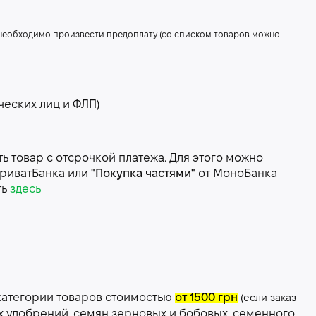
 необходимо произвести предоплату (со списком товаров можно
ческих лиц и ФЛП)
 товар с отсрочкой платежа. Для этого можно
риватБанка или
"Покупка частями"
от МоноБанка
ть
здесь
категории товаров стоимостью
от 1500 грн
(если заказ
х удобрений, семян зерновых и бобовых, семенного