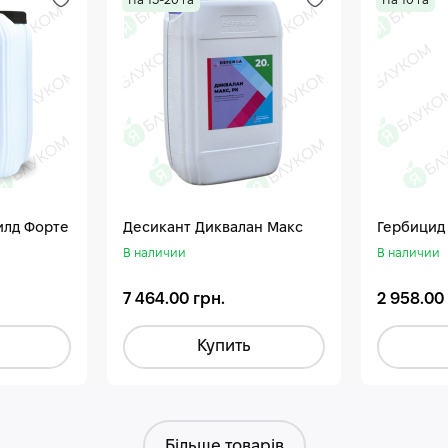
На 15-20 га
На 10 га
илд Форте
Десикант Диквалан Макс
Гербицид
В наличии
В наличии
7 464.00 грн.
2 958.00
Купить
Більше товарів