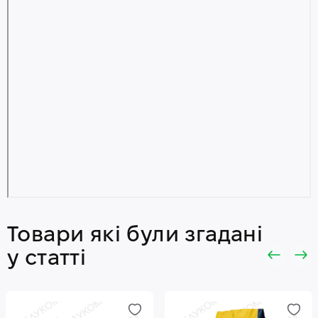
Товари які були згадані
у статті