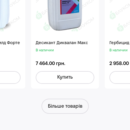
илд Форте
Десикант Диквалан Макс
Гербицид
В наличии
В наличии
7 464.00 грн.
2 958.00
Купить
Більше товарів