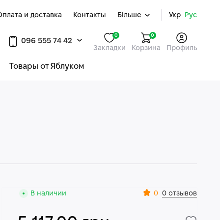
Оплата и доставка
Контакты
Більше
Укр
Рус
0
0
096 555 74 42
Закладки
Корзина
Профиль
Товары от Яблуком
0
В наличии
0 отзывов