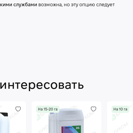
скими службами
возможна, но эту опцию следует
аинтересовать
На 15-20 га
На 10 га