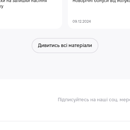
ки на залишки насіння
Новорічні бонуси від Яблук
ку
09.12.2024
Дивитись всі матеріали
Підписуйтесь на наші соц. мер