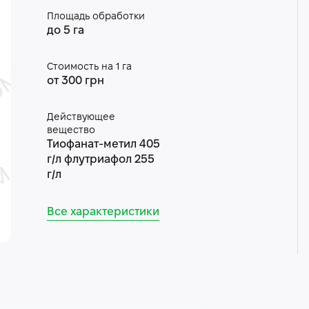
Площадь обработки
до 5 га
Стоимость на 1 га
от 300 грн
Действующее
вещество
Тиофанат-метил 405
г/л флутриафол 255
г/л
Все характеристики