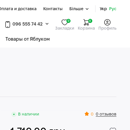
Оплата и доставка
Контакты
Більше
Укр
Рус
0
0
096 555 74 42
Закладки
Корзина
Профиль
Товары от Яблуком
0
В наличии
0 отзывов