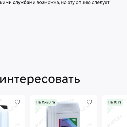
скими службами
возможна, но эту опцию следует
аинтересовать
На 15-20 га
На 10 га