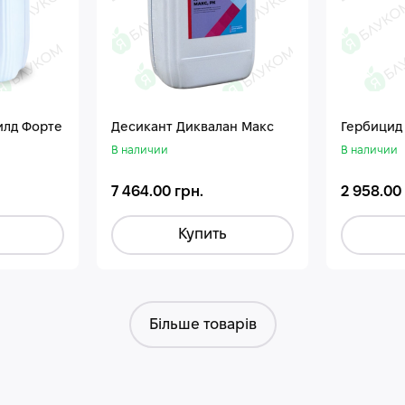
илд Форте
Десикант Диквалан Макс
Гербицид
В наличии
В наличии
7 464.00 грн.
2 958.00
Купить
Більше товарів