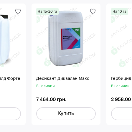
На 15-20 га
На 10 га
илд Форте
Десикант Диквалан Макс
Гербицид
В наличии
В наличии
7 464.00 грн.
2 958.00
Купить