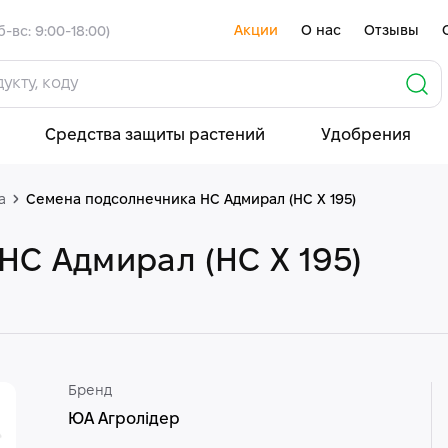
Акции
О нас
Отзывы
б-вс: 9:00-18:00)
Средства защиты растений
Удобрения
а
Семена подсолнечника НС Адмирал (НС Х 195)
С Адмирал (НС Х 195)
Бренд
ЮА Агролідер