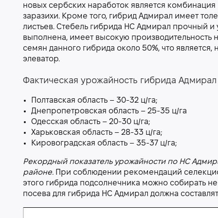
новых сербских наработок является комбинация 
заразихи. Кроме того, гибрид Адмирал имеет толе
листьев. Стебель гибрида НС Адмирал прочный и
выполнена, имеет высокую производительность не
семян данного гибрида около 50%, что является
элеватор.
Фактическая урожайность гибрида Адмирал с
Полтавская область – 30-32 ц/га;
Днепропетровская область – 25-35 ц/га
Одесская область – 20-30 ц/га;
Харьковская область – 28-33 ц/га;
Кировоградская область – 35-37 ц/га;
Рекордный показатель урожайности по НС Адмирал
районе.
При соблюдении рекомендаций селекцион
этого гибрида подсолнечника можно собирать не
посева для гибрида НС Адмирал должна составлят