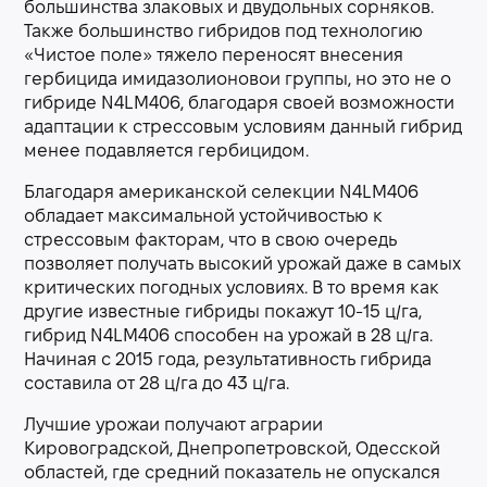
большинства злаковых и двудольных сорняков.
Также большинство гибридов под технологию
«Чистое поле» тяжело переносят внесения
гербицида имидазолионовои группы, но это не о
гибриде N4LM406, благодаря своей возможности
адаптации к стрессовым условиям данный гибрид
менее подавляется гербицидом.
Благодаря американской селекции N4LM406
обладает максимальной устойчивостью к
стрессовым факторам, что в свою очередь
позволяет получать высокий урожай даже в самых
критических погодных условиях. В то время как
другие известные гибриды покажут 10-15 ц/га,
гибрид N4LM406 способен на урожай в 28 ц/га.
Начиная с 2015 года, результативность гибрида
составила от 28 ц/га до 43 ц/га.
Лучшие урожаи получают аграрии
Кировоградской, Днепропетровской, Одесской
областей, где средний показатель не опускался