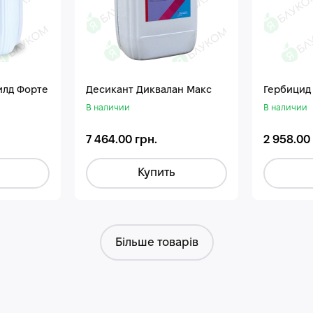
илд Форте
Десикант Диквалан Макс
Гербицид
В наличии
В наличии
7 464.00 грн.
2 958.00
Купить
Більше товарів