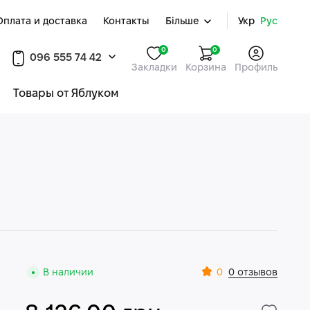
Оплата и доставка
Контакты
Більше
Укр
Рус
0
0
096 555 74 42
Закладки
Корзина
Профиль
Товары от Яблуком
0
В наличии
0 отзывов