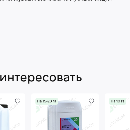
аинтересовать
На 15-20 га
На 10 га