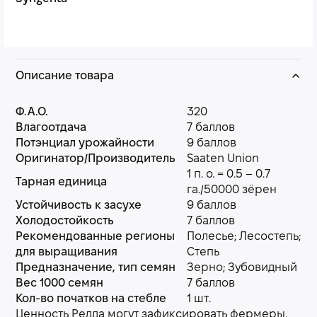
Описание товара
Ф.А.О.
320
Влагоотдача
7 баллов
Потэнциал урожайности
9 баллов
Оригинатор/Производитель
Saaten Union
1 п. о. = 0.5 – 0.7
Тарная единица
га./50000 зёрен
Устойчивость к засухе
9 баллов
Холодостойкость
7 баллов
Рекомендованные регионы
Полесье; Лесостепь;
для выращивания
Степь
Предназначение, тип семян
Зерно; Зубовидный
Вес 1000 семян
7 баллов
Кол-во початков на стебле
1 шт.
Ценность Редда могут зафиксировать фермеры,