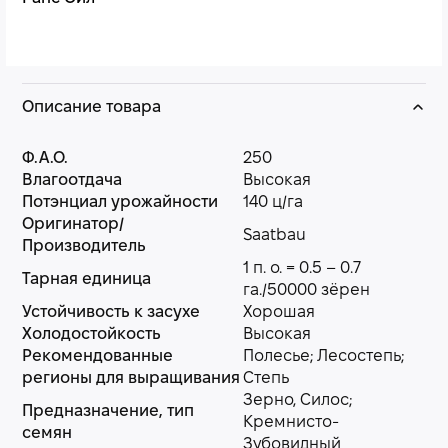
Описание товара
Ф.А.О.
250
Влагоотдача
Высокая
Потэнциал урожайности
140 ц/га
Оригинатор/
Saatbau
Производитель
1 п. о. = 0.5 – 0.7
Тарная единица
га./50000 зёрен
Устойчивость к засухе
Хорошая
Холодостойкость
Высокая
Рекомендованные
Полесье; Лесостепь;
регионы для выращивания
Степь
Зерно, Силос;
Предназначение, тип
Кремнисто-
семян
Зубовидный