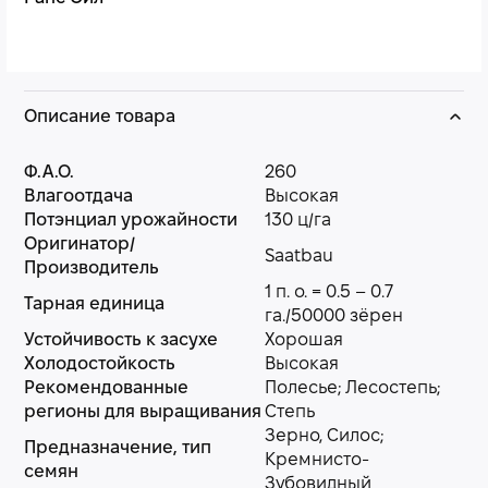
Описание товара
Ф.А.О.
260
Влагоотдача
Высокая
Потэнциал урожайности
130 ц/га
Оригинатор/
Saatbau
Производитель
1 п. о. = 0.5 – 0.7
Тарная единица
га./50000 зёрен
Устойчивость к засухе
Хорошая
Холодостойкость
Высокая
Рекомендованные
Полесье; Лесостепь;
регионы для выращивания
Степь
Зерно, Силос;
Предназначение, тип
Кремнисто-
семян
Зубовидный