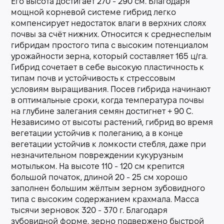
Его высота достигает 270 - 290 см. Благодаря
мощной корневой системе гибрид легко
компенсирует недостаток влаги в верхних слоях
почвы за счёт нижних. Относится к среднеспелым
гибридам простого типа с высоким потенциалом
урожайности зерна, который составляет 165 ц/га.
Гибрид сочетает в себе высокую пластичность к
типам почв и устойчивость к стрессовым
условиям выращивания. Посев гибрида начинают
в оптимальные сроки, когда температура почвы
на глубине залегания семян достигнет + 90 С.
Независимо от высоты растений, гибрид во время
вегетации устойчив к полеганию, а в конце
вегетации устойчив к ломкости стебля, даже при
незначительном повреждении кукурузным
мотыльком. На высоте 110 - 120 см крепится
большой початок, длиной 20 - 25 см хорошо
заполнен большим жёлтым зерном зубовидного
типа с высоким содержанием крахмала. Масса
тысячи зерновок 320 - 370 г. Благодаря
зубовидной форме, зерно подвержено быстрой