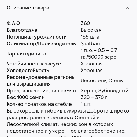
Описание товара
Ф.А.О.
360
Влагоотдача
Высокая
Потэнциал урожайности
165 ц/га
Оригинатор/Производитель
Saatbau
1 п. о. = 0.5 – 0.7
Тарная единица
га./50000 зёрен
Устойчивость к засухе
Хорошая
Холодостойкость
Хорошая
Рекомендованные регионы
Лесостепь; Степь
для выращивания
Предназначение, тип семян
Зерно; Зубовидный
Вес 1000 семян
320 – 370 г
Кол-во початков на стебле
1 шт.
Высокорослый гибрид кукурузы Доброто широко
распространён в регионах Степной и
Лесостепной климатических зон в которых
недостаточное и умеренное влагообеспечение.