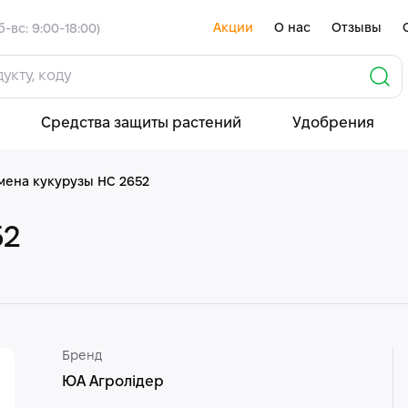
Акции
О нас
Отзывы
б-вс: 9:00-18:00)
Средства защиты растений
Удобрения
мена кукурузы НС 2652
52
Бренд
ЮА Агролідер