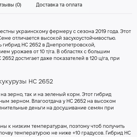
тзывы (0)
Доставка та оплата
естны украинскому фермеру с сезона 2019 года. Этот
Семе отличается высокой засухоустойчивостью.
 гибрид НС 2652 в Днепропетровской,
ем урожаев от 10 т/га. В областях с большим
2652 достигает даже показателей в 120 ц/га, при
кукурузы НС 2652
а зерно, так и на зеленый корм. Этот гибрид
ным зерном. Влагоотдача у НС 2652 на высоком
олнительные деньги на досушивание семян при
ны к низким температурам, поэтому чтоб получить
почву температурою не ниже +10 градусов. Гибрид НС