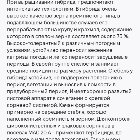
При выращивании гибрида, предпочитают
интенсивные технологиям. В гибрида очень
высокое качество зерна кремнистого типа, в
подавляющем большинстве случаев его
перерабатывают на крупу и крахмал, содержание
которого в спелом зерне составляет около 75 %.
Высоко-толерантный к различным погодным
условиям, устойчиво переносит весенние
капризы погоды и легко переносит засушливые
периоды. В своей группе спелости занимает
средние позиции по размеру растений. Стебель у
гибрида устойчив, не подвержен полеганию в
период вегетации и вынослив к ломкости в
предуборочный период. Имеет хорошо развитый
листовой аппарат в сочетании с крепкой
корневой системой. Качан формируется
примерно на середине стебля, хорошо
наполненный кремнистым зерном. Для контроля
широколиственных и злаковых сорняков в
посевах МАС 20 А - применяют гербициды, до
всходовые или после всходовые. Такие меры