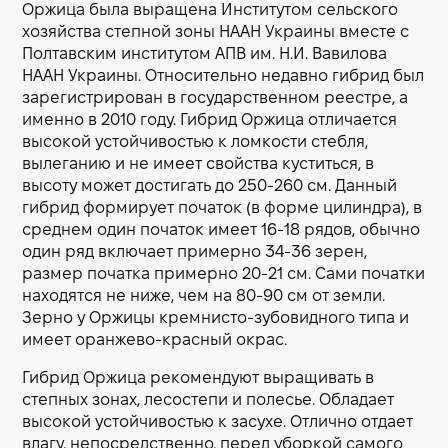
Оржица была выращена Институтом сельского
хозяйства степной зоны НААН Украины вместе с
Полтавским институтом АПВ им. Н.И. Вавилова
НААН Украины. Относительно недавно гибрид был
зарегистрирован в государственном реестре, а
именно в 2010 году. Гибрид Оржица отличается
высокой устойчивостью к ломкости стебля,
вылеганию и не имеет свойства куститься, в
высоту может достигать до 250-260 см. Данный
гибрид формирует початок (в форме цилиндра), в
среднем один початок имеет 16-18 рядов, обычно
один ряд включает примерно 34-36 зерен,
размер початка примерно 20-21 см. Сами початки
находятся не ниже, чем на 80-90 см от земли.
Зерно у Оржицы кремнисто-зубовидного типа и
имеет оранжево-красный окрас.
Гибрид Оржица рекомендуют выращивать в
степных зонах, лесостепи и полесье. Обладает
высокой устойчивостью к засухе. Отлично отдает
влагу, непосредственно, перед уборкой самого