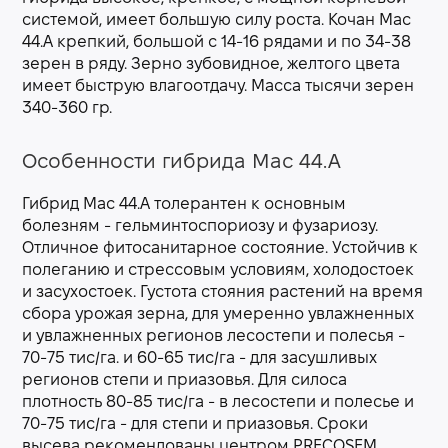
системой, имеет большую силу роста. Кочан Мас
44.А крепкий, большой с 14-16 рядами и по 34-38
зерен в ряду. Зерно зубовидное, желтого цвета
имеет быструю влагоотдачу. Масса тысячи зерен
340-360 гр.
Особенности гибрида Мас 44.А
Гибрид Мас 44.А толерантен к основным
болезням - гельминтоспориозу и фузариозу.
Отличное фитосанитарное состояние. Устойчив к
полеганию и стрессовым условиям, холодостоек
и засухостоек. Густота стояния растений на время
сбора урожая зерна, для умеренно увлажненных
и увлажненных регионов лесостепи и полесья -
70-75 тис/га. и 60-65 тис/га - для засушливых
регионов степи и приазовья. Для силоса
плотность 80-85 тис/га - в лесостепи и полесье и
70-75 тис/га - для степи и приазовья. Сроки
высева рекомендованы центром PRECOSEM.