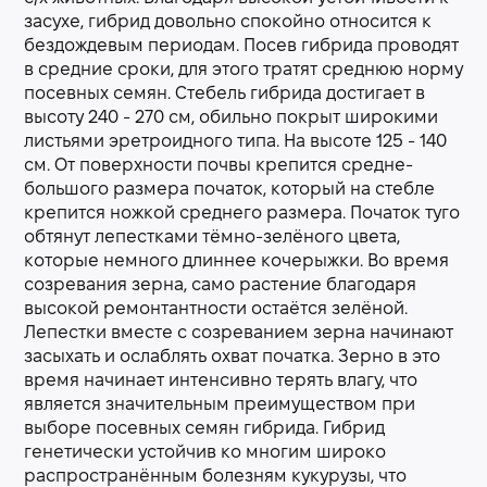
засухе, гибрид довольно спокойно относится к
бездождевым периодам. Посев гибрида проводят
в средние сроки, для этого тратят среднюю норму
посевных семян. Стебель гибрида достигает в
высоту 240 - 270 см, обильно покрыт широкими
листьями эретроидного типа. На высоте 125 - 140
см. От поверхности почвы крепится средне-
большого размера початок, который на стебле
крепится ножкой среднего размера. Початок туго
обтянут лепестками тёмно-зелёного цвета,
которые немного длиннее кочерыжки. Во время
созревания зерна, само растение благодаря
высокой ремонтантности остаётся зелёной.
Лепестки вместе с созреванием зерна начинают
засыхать и ослаблять охват початка. Зерно в это
время начинает интенсивно терять влагу, что
является значительным преимуществом при
выборе посевных семян гибрида. Гибрид
генетически устойчив ко многим широко
распространённым болезням кукурузы, что