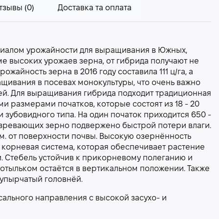
тзывы (0)
Доставка та оплата
циалом урожайности для выращивания в Южных,
е высоких урожаев зерна, от гибрида получают не
жайность зерна в 2016 году составила 111 ц/га, а
ащивания в посевах монокультуры, что очень важно
й. Для выращивания гибрида подходит традиционная
и размерами початков, которые состоят из 18 - 20
и зубовидного типа. На один початок приходится 650 -
. Созревающих зерно подвержено быстрой потери влаги.
 см. от поверхности почвы. Высокую озернённость
 корневая система, которая обеспечивает растение
 Стебель устойчив к прикорневому полеганию и
отыльком остаётся в вертикальном положении. Также
упырчатый головнёй.
сального направления с высокой засухо- и