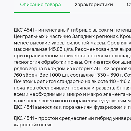
Описание товара
Характеристики
О
ДКС 4541 - интенсивный гибрид с высоким потен
Центральных и частично Западных регионах. Кром
менее высокие укосы силосной массы. Средняя уро
максимальная 145,83 ц/га. Рекомендован для выр
при ограниченном количестве посевных площаде
технология обработки почвы. Отличается большим
рядов зерна в каждом из которых 36 - 42 зерновк
760 зёрен. Вес 1 000 шт. составляет 330 - 390 г
Початок крепится стандартно на высоте 110 - 116
початков обеспечивает прочная и разветвлённая
всеми необходимыми микро и макро элементами.
даже после возможного поражения кукурузным м
ДКС 4541 вынослив к поражениям фузариозом и п
ДКС 4541 - простой среднеспелый гибрид универ
жаростойкостью.