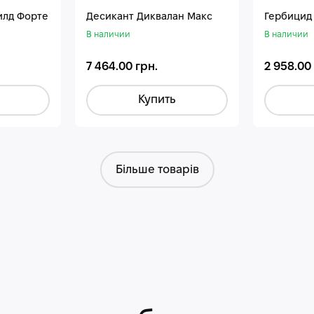
илд Форте
Десикант Диквалан Макс
Гербицид
В наличии
В наличии
7 464.00 грн.
2 958.00
Купить
Більше товарів