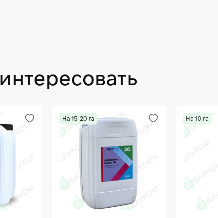
аинтересовать
На 15-20 га
На 10 га