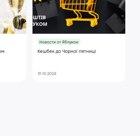
Новости от Яблуком
ом
Кешбек до Чорної пятниці
31.10.2024