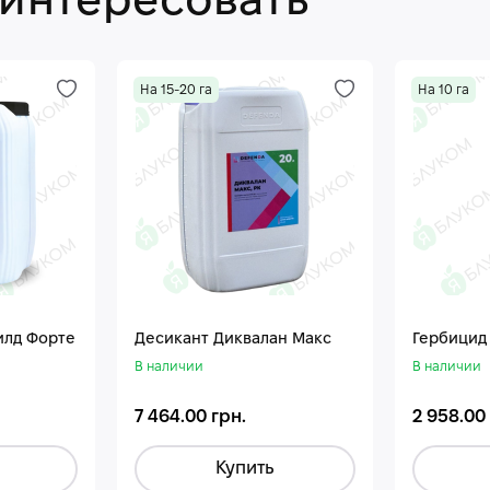
аинтересовать
На 15-20 га
На 10 га
илд Форте
Десикант Диквалан Макс
Гербицид
В наличии
В наличии
7 464.00 грн.
2 958.00
Купить