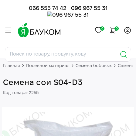
066 555 74 42
096 967 55 31
0
0
Главная
Посевной материал
Семена бобовых
Семена 
Семена сои S04-D3
Код товара: 2255