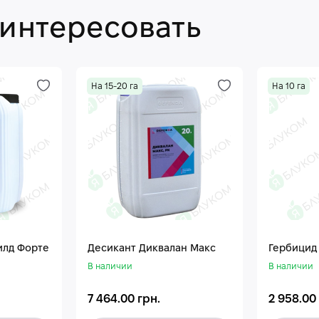
аинтересовать
На 15-20 га
На 10 га
илд Форте
Десикант Диквалан Макс
Гербицид
В наличии
В наличии
7 464.00 грн.
2 958.00