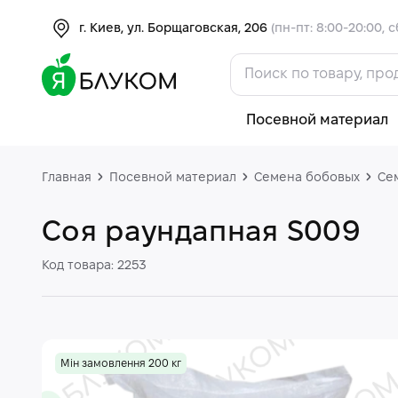
г. Киев, ул. Борщаговская, 206
(пн-пт: 8:00-20:00, с
Посевной материал
Главная
Посевной материал
Семена бобовых
Се
Соя раундапная S009
Код товара: 2253
Мін замовлення 200 кг