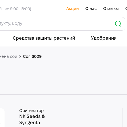
Акции
О нас
Отзывы
б-вс: 9:00-18:00)
Средства защиты растений
Удобрения
мена сои
Соя S009
Оригинатор
NK Seeds &
Syngenta