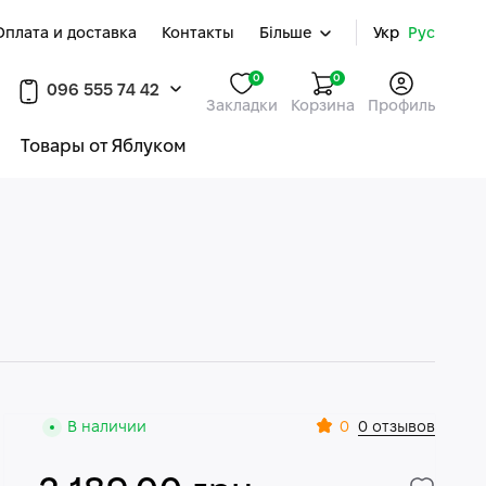
Оплата и доставка
Контакты
Більше
Укр
Рус
0
0
096 555 74 42
Закладки
Корзина
Профиль
Товары от Яблуком
0
В наличии
0 отзывов