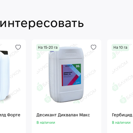
аинтересовать
На 15-20 га
На 10 га
илд Форте
Десикант Диквалан Макс
Гербицид
В наличии
В наличии