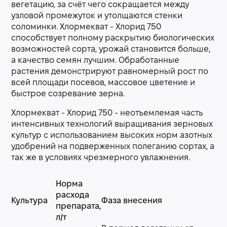
вегетацию, за счёт чего сокращается между
узловой промежуток и утолщаются стенки
соломинки. Хлормекват - Хлорид 750
способствует полному раскрытию биологических
возможностей сорта, урожай становится больше,
а качество семян лучшим. Обработанные
растения демонстрируют равномерный рост по
всей площади посевов, массовое цветение и
быстрое созревание зерна.
Хлормекват - Хлорид 750 - неотъемлемая часть
интенсивных технологий выращивания зерновых
культур с использованием высоких норм азотных
удобрений на подверженных полеганию сортах, а
так же в условиях чрезмерного увлажнения.
Норма
расхода
Культура
Фаза внесения
препарата,
л/т