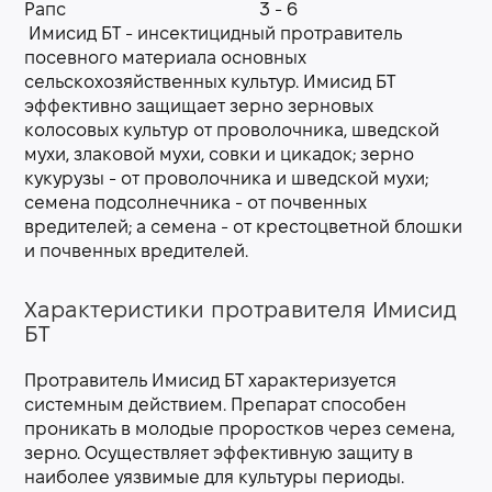
Рапс
3 - 6
­­­­­­­­­­­­­ Имисид БТ - инсектицидный протравитель
посевного материала основных
сельскохозяйственных культур. Имисид БТ
эффективно защищает зерно зерновых
колосовых культур от проволочника, шведской
мухи, злаковой мухи, совки и цикадок; зерно
кукурузы - от проволочника и шведской мухи;
семена подсолнечника - от почвенных
вредителей; а семена - от крестоцветной блошки
и почвенных вредителей.
Характеристики протравителя Имисид
БТ
Протравитель Имисид БТ характеризуется
системным действием. Препарат способен
проникать в молодые проростков через семена,
зерно. Осуществляет эффективную защиту в
наиболее уязвимые для культуры периоды.