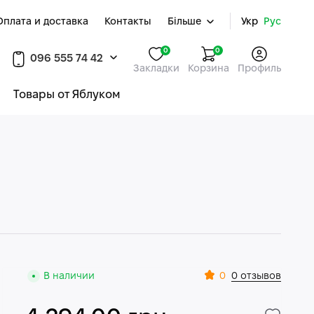
Оплата и доставка
Контакты
Більше
Укр
Рус
0
0
096 555 74 42
Закладки
Корзина
Профиль
Товары от Яблуком
0
В наличии
0 отзывов