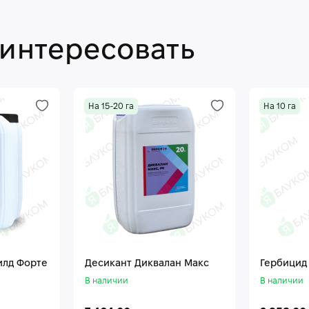
аинтересовать
На 15-20 га
На 10 га
илд Форте
Десикант Диквалан Макс
Гербицид
В наличии
В наличии