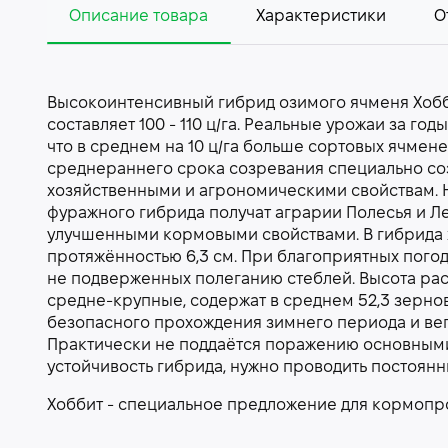
Описание товара
Характеристики
О
Высокоинтенсивный гибрид озимого ячменя Хобб
составляет 100 - 110 ц/га. Реальные урожаи за го
что в среднем на 10 ц/га больше сортовых ячмен
среднераннего срока созревания специально со
хозяйственными и агрономическими свойствам. 
фуражного гибрида получат аграрии Полесья и Ле
улучшенными кормовыми свойствами. В гибрида
протяжённостью 6,3 см. При благоприятных погодн
не подверженных полеганию стеблей. Высота раст
средне-крупные, содержат в среднем 52,3 зерно
безопасного прохождения зимнего периода и вег
Практически не поддаётся поражению основным
устойчивость гибрида, нужно проводить постоян
Хоббит - специальное предложение для кормопр