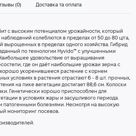
тзывы (0)
Доставка та оплата
ит с высоким потенциалом урожайности, который
ды наблюдений колеблются в пределах от 50 до 80 ц/га,
ей вырощенных в пределах одного хозяйства. Гибрид
зданный по технологии Hyvido™ с улучшенными
Наибольшее удовольствие от выращивания
состепи, где он даёт наибольшие урожаи зерна с
 хорошо укоренившееся растение с корнем
ых условиях в растения отрастают 6 - 8 шт. прочных,
ения на пике вегетации достигает 88,6 см. Колоски
вки. Генетически хорошо приспособлен для
етации в условиях жары и засушливого периода.
и патогенными болезнями. Несмотря на высокую
ный мониторинг посевов.
оизводителей.