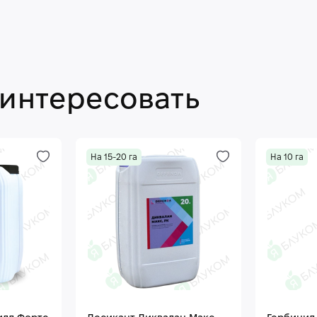
аинтересовать
На 15-20 га
На 10 га