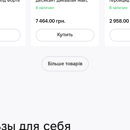
илд Форте
Десикант Диквалан Макс
Гербицид
В наличии
В наличии
7 464.00 грн.
2 958.00
Купить
Більше товарів
зы для себя