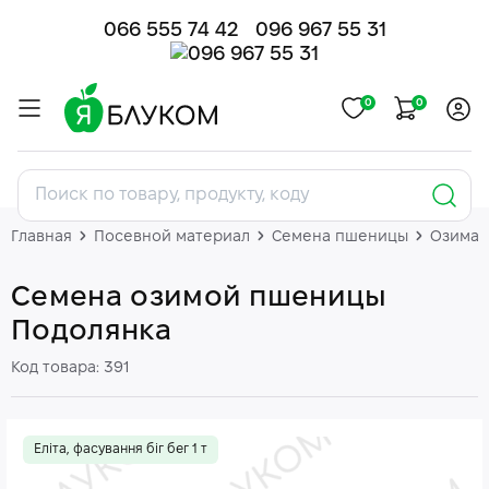
066 555 74 42
096 967 55 31
0
0
Главная
Посевной материал
Семена пшеницы
Озимая
Семена озимой пшеницы
Подолянка
Код товара: 391
Еліта, фасування біг бег 1 т