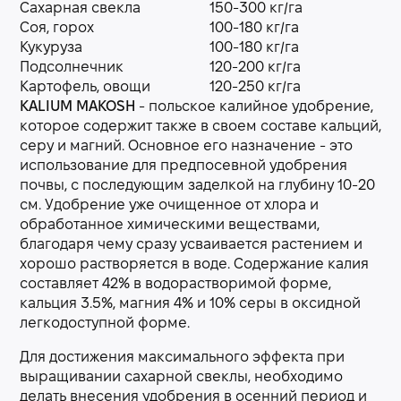
Сахарная свекла
150-300 кг/га
Соя, горох
100-180 кг/га
Кукуруза
100-180 кг/га
Подсолнечник
120-200 кг/га
Картофель, овощи
120-250 кг/га
KALIUM MAKOSH
- польское калийное удобрение,
которое содержит также в своем составе кальций,
серу и магний. Основное его назначение - это
использование для предпосевной удобрения
почвы, с последующим заделкой на глубину 10-20
см. Удобрение уже очищенное от хлора и
обработанное химическими веществами,
благодаря чему сразу усваивается растением и
хорошо растворяется в воде. Содержание калия
составляет 42% в водорастворимой форме,
кальция 3.5%, магния 4% и 10% серы в оксидной
легкодоступной форме.
Для достижения максимального эффекта при
выращивании сахарной свеклы, необходимо
делать внесения удобрения в осенний период и