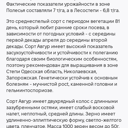
Фактические показатели урожайности в зоне
Полесья составляли 7 т/га, а в Лесостепи - 6,8 т/га.
Это среднеспелый сорт с периодом вегетации 81
день, который любит ранние сроки посева, в
зависимости от погодных условий - с середины
первой декады апреля до середины второй
декады. Сорт Авгур имеет высокий показатель
засухоустойчивости и устойчивости к полеганию
благодаря своим биологическим особенностям,
поэтому рекомендован для выращивания в зоне
Степи Одесская область, Николаевская,
Запорожская. Генетически устойчив к основным
болезням - мучнистой росt, каменной головни и
гельминтоспориозе.
Сорт Авгур имеет двухрядный колос с длинными
зазубренными остями, имеет слабый восковой
налет, неплотный, средней длины. Зерно имеет
удлиненно-эллиптическую форму, светло-желтого
цвета, пленчатое. Масса 1000 зерен весом до 50г.