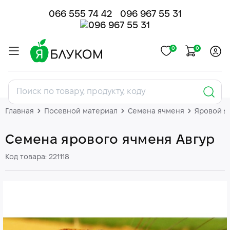
066 555 74 42
096 967 55 31
0
0
Главная
Посевной материал
Семена ячменя
Яровой я
Семена ярового ячменя Авгур
Код товара: 221118