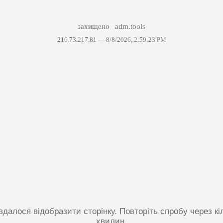
захищено
adm.tools
216.73.217.81 —
8/8/2026, 2:59:23 PM
вдалося відобразити сторінку. Повторіть спробу через кі
хвилин.