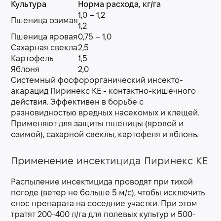
Культура
Норма расхода, кг/га
1,0 – 1,2
Пшеница озимая
1,2
Пшеница яровая
0,75 – 1,0
Сахарная свекла
2,5
Картофель
1,5
Яблоня
2,0
Системный фосфорорганический инсекто-
акарацид Пиринекс КЕ - контактно-кишечного
действия. Эффективен в борьбе с
разновидностью вредных насекомых и клещей.
Применяют для защиты пшеницы (яровой и
озимой), сахарной свеклы, картофеля и яблонь.
Применение инсектицида Пиринекс КЕ
Распыление инсектицида проводят при тихой
погоде (ветер не больше 5 м/с), чтобы исключить
снос препарата на соседние участки. При этом
тратят 200-400 л/га для полевых культур и 500-