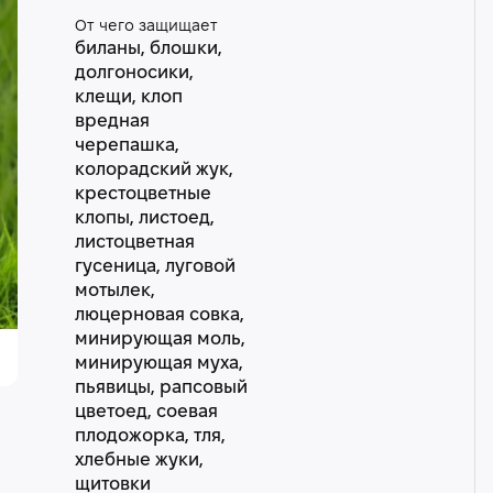
От чего защищает
биланы, блошки,
долгоносики,
клещи, клоп
вредная
черепашка,
колорадский жук,
крестоцветные
клопы, листоед,
листоцветная
гусеница, луговой
мотылек,
люцерновая совка,
минирующая моль,
минирующая муха,
пьявицы, рапсовый
цветоед, соевая
плодожорка, тля,
хлебные жуки,
щитовки