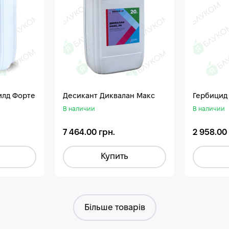
илд Форте
Десикант Диквалан Макс
Гербицид
В наличии
В наличии
7 464.00 грн.
2 958.00
Купить
Більше товарів