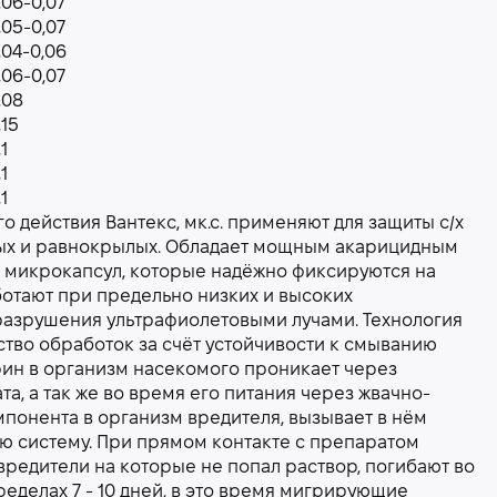
,06-0,07
,05-0,07
,04-0,06
,06-0,07
,08
,15
,1
,1
,1
действия Вантекс, мк.с. применяют для защиты с/х
лых и равнокрылых. Обладает мощным акарицидным
е микрокапсул, которые надёжно фиксируются на
отают при предельно низких и высоких
 разрушения ультрафиолетовыми лучами. Технология
тво обработок за счёт устойчивости к смыванию
ин в организм насекомого проникает через
, а так же во время его питания через жвачно-
мпонента в организм вредителя, вызывает в нём
ю систему. При прямом контакте с препаратом
вредители на которые не попал раствор, погибают во
еделах 7 - 10 дней, в это время мигрирующие