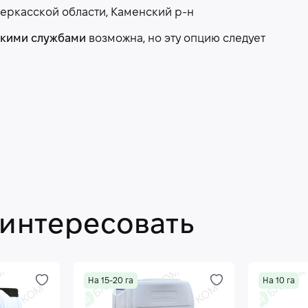
еркасской области, Каменский р-н
скими службами
возможна, но эту опцию следует
аинтересовать
На 15-20 га
На 10 га