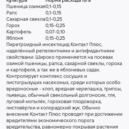
Культура
Норма расхода л/га
Пшеница озимая
0,1-0,15
Рапс
0,1-0,15
Сахарная свекла
0,1-0,25
Горох
0,15-0,25
Картофель
0,07-0,10
Яблоня
0,15-0,25
Пиретроидный инсектицид Контакт Плюс,
наделённый репелентними и антифидантними
свойствами. Широко применяется на посевах
озимой пшеницы, рапса, сахарной свеклы, гороха
и картофеля, а так же в яблоневых садах.
Контролирует комплекс сосущих и
листогрызущих насекомых, среди которых особо
вредоносные - клоп, вредная черепашка, трипсы,
пьявицы, обычный свекольный долгоносик, тля,
луговой мотылёк, гороховая плодожорка,
листовёртки и колорадский жук. Обычно
внесение Контакт Плюс проводят при достижении
вредителями экономического порога
вредительства, равномерно покрывая растения