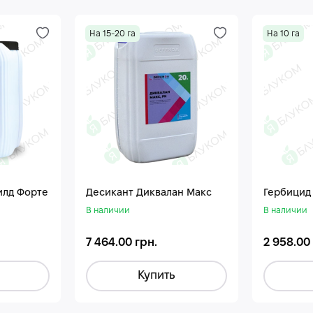
На 15-20 га
На 10 га
илд Форте
Десикант Диквалан Макс
Гербицид
В наличии
В наличии
7 464.00 грн.
2 958.00
Купить