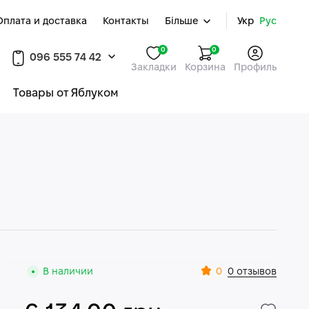
Оплата и доставка
Контакты
Більше
Укр
Рус
0
0
096 555 74 42
Закладки
Корзина
Профиль
Товары от Яблуком
0
В наличии
0 отзывов