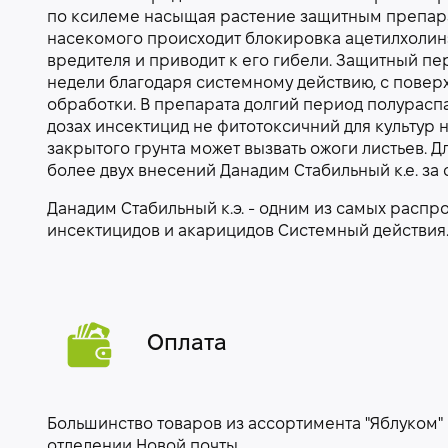
по ксилеме насыщая растение защитным препара
насекомого происходит блокировка ацетилхолинэ
вредителя и приводит к его гибели. Защитный пер
недели благодаря системному действию, с поверхн
обработки. В препарата долгий период полураспа
дозах инсектицид не фитотоксичний для культур н
закрытого грунта может вызвать ожоги листьев. 
более двух внесений Данадим Стабильный к.е. за 
Данадим Стабильный к.э. - одним из самых расп
инсектицидов и акарицидов Системный действия
Оплата
Большинство товаров из ассортимента "Яблуком"
отделении Новой почты.