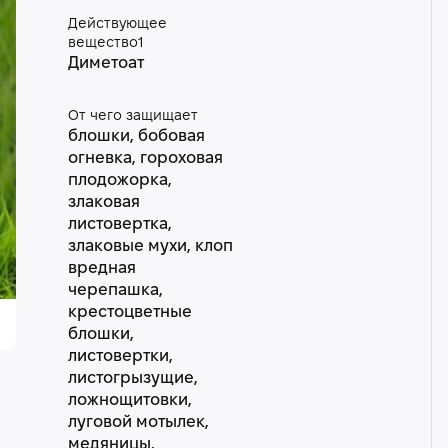
Действующее
вещество1
Диметоат
От чего защищает
блошки, бобовая
огневка, гороховая
плодожорка,
злаковая
листовертка,
злаковые мухи, клоп
вредная
черепашка,
крестоцветные
блошки,
листовертки,
листогрызущие,
ложнощитовки,
луговой мотылек,
медяницы,