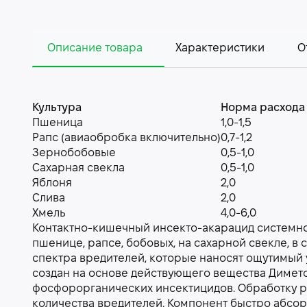
Описание товара
Характеристики
О
Культура
Норма расхода 
Пшеница
1,0-1,5
Рапс (авиаобробка включительно)
0,7-1,2
Зернобобовые
0,5-1,0
Сахарная свекла
0,5-1,0
Яблоня
2,0
Слива
2,0
Хмель
4,0-6,0
Контактно-кишечный инсекто-акарацид системно
пшенице, рапсе, бобовых, на сахарной свекле, в 
спектра вредителей, которые наносят ощутимый 
создан на основе действующего вещества Димет
фосфорорганических инсектицидов. Обработку р
количества вредителей. Компонент быстро абсо