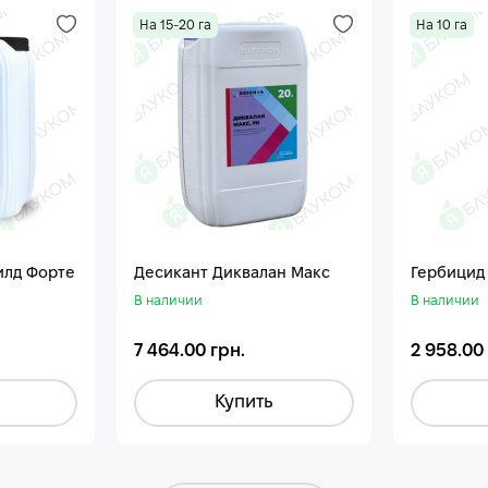
На 15-20 га
На 10 га
илд Форте
Десикант Диквалан Макс
Гербицид
В наличии
В наличии
7 464.00 грн.
2 958.00
Купить