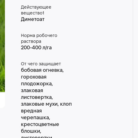
Действующее
вещество1
Диметоат
Норма робочего
раствора
200-400 л/га
От чего защищает
бобовая огневка,
гороховая
плодожорка,
злаковая
листовертка,
злаковые мухи, клоп
вредная
черепашка,
крестоцветные
блошки,