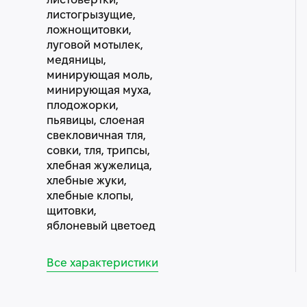
листовертки,
листогрызущие,
ложнощитовки,
луговой мотылек,
медяницы,
минирующая моль,
минирующая муха,
плодожорки,
пьявицы, слоеная
свекловичная тля,
совки, тля, трипсы,
хлебная жужелица,
хлебные жуки,
хлебные клопы,
щитовки,
яблоневый цветоед
Все характеристики